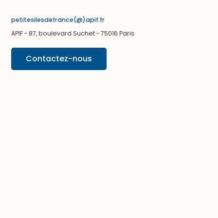
petitesilesdefrance(@)apif.fr
APIF - 87, boulevard Suchet - 75016 Paris
Contactez-nous