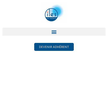
DEVENIR ADHÉRENT
Les spécificités des îles
Cernée par la mer, l’île est un autre monde.
Pour s’adapter à elle, il faut être marin et bien
d’autres choses…