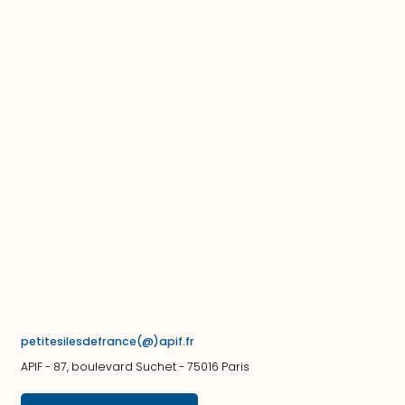
petitesilesdefrance(@)apif.fr
APIF - 87, boulevard Suchet - 75016 Paris